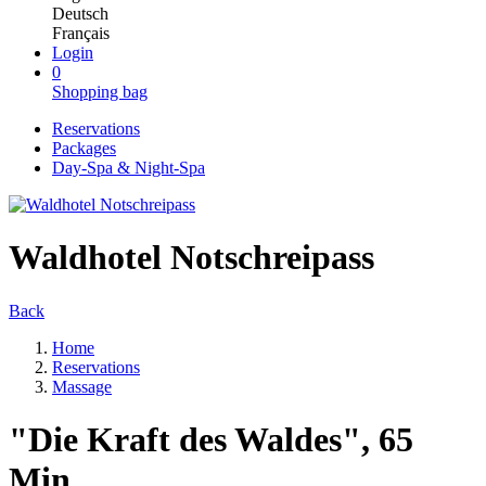
Deutsch
Français
Login
0
Shopping bag
Reservations
Packages
Day-Spa & Night-Spa
Waldhotel Notschreipass
Back
Home
Reservations
Massage
"Die Kraft des Waldes", 65
Min