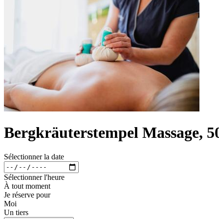
Bergkräuterstempel Massage, 5
Sélectionner la date
Sélectionner l'heure
À tout moment
Je réserve pour
Moi
Un tiers