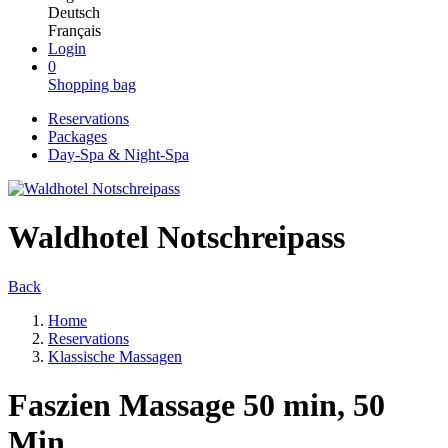
Deutsch
Français
Login
0
Shopping bag
Reservations
Packages
Day-Spa & Night-Spa
Waldhotel Notschreipass
Back
Home
Reservations
Klassische Massagen
Faszien Massage 50 min, 50
Min