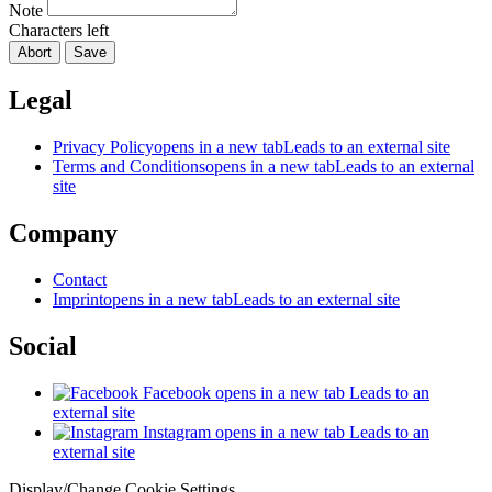
Note
Characters left
Abort
Save
Legal
Privacy Policy
opens in a new tab
Leads to an external site
Terms and Conditions
opens in a new tab
Leads to an external
site
Company
Contact
Imprint
opens in a new tab
Leads to an external site
Social
Facebook
opens in a new tab
Leads to an
external site
Instagram
opens in a new tab
Leads to an
external site
Display/Change Cookie Settings