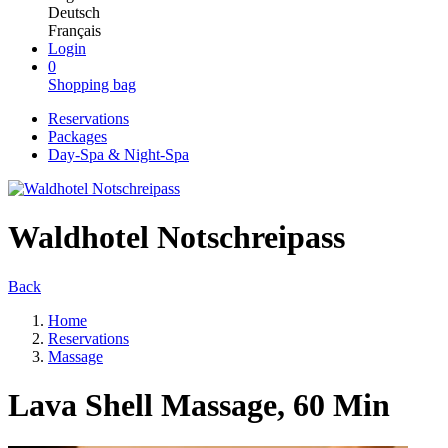
Deutsch
Français
Login
0
Shopping bag
Reservations
Packages
Day-Spa & Night-Spa
Waldhotel Notschreipass
Back
Home
Reservations
Massage
Lava Shell Massage, 60 Min